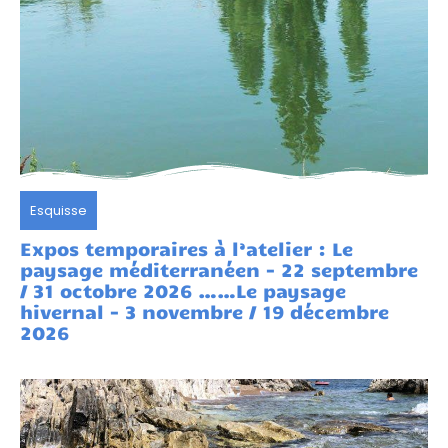
Esquisse
Expos temporaires à l’atelier : Le
paysage méditerranéen - 22 septembre
/ 31 octobre 2026 ……Le paysage
hivernal - 3 novembre / 19 décembre
2026