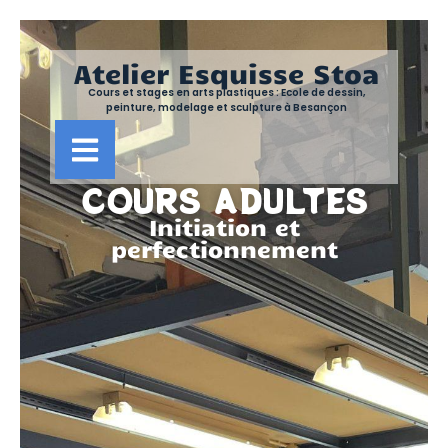
Atelier Esquisse Stoa
Cours et stages en arts plastiques : Ecole de dessin,
peinture, modelage et sculpture à Besançon
COURS ADULTES
Initiation et
perfectionnement