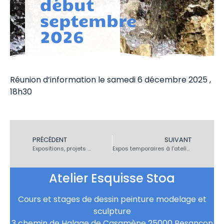
début
septembre
2026
Réunion d’information le samedi 6 décembre 2025 ,
18h30
PRÉCÉDENT
SUIVANT
Expositions, projets …
Expos temporaires à l’atelier : Le paysage méditerranéen – 22 septembre / 31 octobre 2026 ……Le paysage hivernal – 3 novembre / 19 décembre 2026
Atelier Esquisse Stoa
Cours et stages de dessin peinture modelage et
sculpture
3 chemin de Halage de Casamène 25000 Besançon