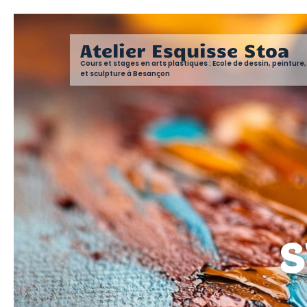
Atelier Esquisse Stoa
Cours et stages en arts plastiques : Ecole de dessin, peintur
et sculpture à Besançon
S